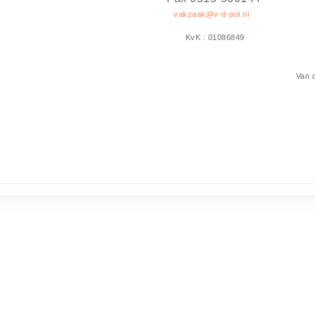
vakzaak@v-d-pol.nl
KvK : 01086849
Van d